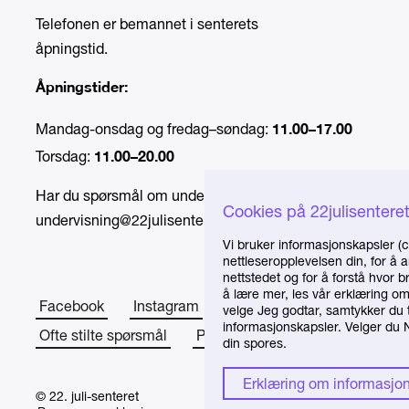
Telefonen er bemannet i senterets
åpningstid.
Åpningstider:
11.00–17.00
Mandag-onsdag og fredag–søndag:
11.00–20.00
Torsdag:
Har du spørsmål om undervisning, send e-post til
Cookies på 22julisentere
undervisning@22julisenteret.no
.
Vi bruker informasjonskapsler (c
nettleseropplevelsen din, for å 
nettstedet og for å forstå hvor 
å lære mer, les vår erklæring o
Facebook
Instagram
Om senteret
velge Jeg godtar, samtykker du t
informasjonskapsler. Velger du Ne
Ofte stilte spørsmål
Presse
din spores.
Erklæring om informasjo
© 22. juli-senteret