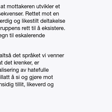
 at mottakeren utvikler et
nsekvenser. Rettet mot en
erdig og likestilt deltakelse
ppens rett til å eksistere.
egn til eskalerende
 altså det språket vi venner
at det krenker, er
isering av hatefulle
llatt å si og gjøre mot
dig tillit, likeverd og