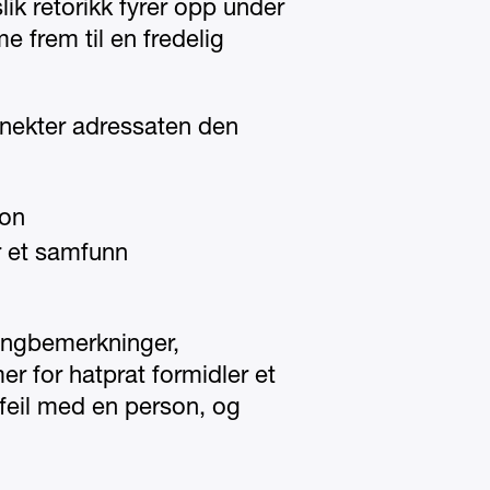
lik retorikk fyrer opp under
e frem til en fredelig
 nekter adressaten den
jon
r et samfunn
lengbemerkninger,
mer for hatprat formidler et
feil med en person, og