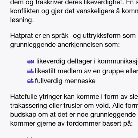
dem og fraskriver deres likeverdighet. En s
konflikten og gjør det vanskeligere å komm
løsning.
Hatprat er en språk- og uttrykksform som
grunnleggende anerkjennelsen som:
en likeverdig deltager i kommunikas
et likestilt medlem av en gruppe elle
et fullverdig menneske
Hatefulle ytringer kan komme i form av s
trakassering eller trusler om vold. Alle for
budskap om at det er noe grunnleggende 
kommer gjerne av fordommer basert på: