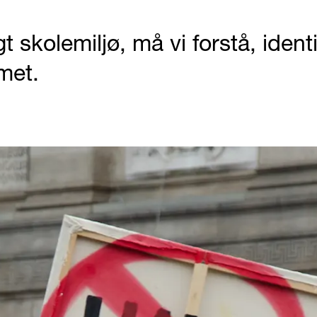
gt skolemiljø, må vi forstå, iden
met.