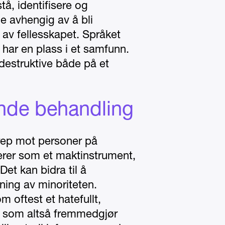
tå, identifisere og
le avhengig av å bli
v fellesskapet. Språket
i har en plass i et samfunn.
 destruktive både på et
ende behandling
rep mot personer på
erer som et maktinstrument,
et kan bidra til å
ning av minoriteten.
m oftest et hatefullt,
 som altså fremmedgjør