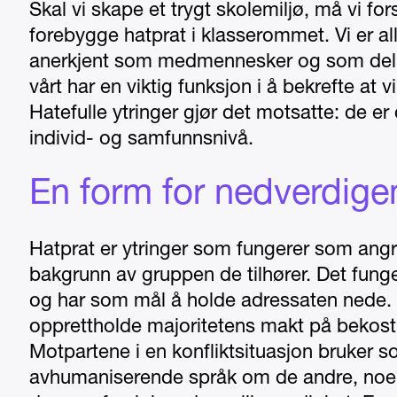
Skal vi skape et trygt skolemiljø, må vi fors
forebygge hatprat i klasserommet. Vi er al
anerkjent som medmennesker og som del a
vårt har en viktig funksjon i å bekrefte at v
Hatefulle ytringer gjør det motsatte: de er
individ- og samfunnsnivå.
En form for nedverdig
Hatprat er ytringer som fungerer som ang
bakgrunn av gruppen de tilhører. Det fung
og har som mål å holde adressaten nede. D
opprettholde majoritetens makt på bekost
Motpartene i en konfliktsituasjon bruker so
avhumaniserende språk om de andre, noe