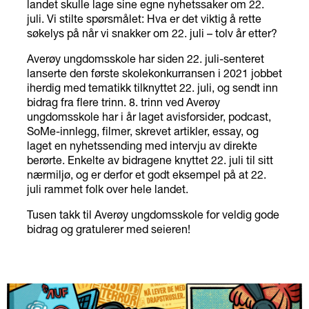
landet skulle lage sine egne nyhetssaker om 22.
juli. Vi stilte spørsmålet: Hva er det viktig å rette
søkelys på når vi snakker om 22. juli – tolv år etter?
Averøy ungdomsskole har siden 22. juli-senteret
lanserte den første skolekonkurransen i 2021 jobbet
iherdig med tematikk tilknyttet 22. juli, og sendt inn
bidrag fra flere trinn. 8. trinn ved Averøy
ungdomsskole har i år laget avisforsider, podcast,
SoMe-innlegg, filmer, skrevet artikler, essay, og
laget en nyhetssending med intervju av direkte
berørte. Enkelte av bidragene knyttet 22. juli til sitt
nærmiljø, og er derfor et godt eksempel på at 22.
juli rammet folk over hele landet.
Tusen takk til Averøy ungdomsskole for veldig gode
bidrag og gratulerer med seieren!