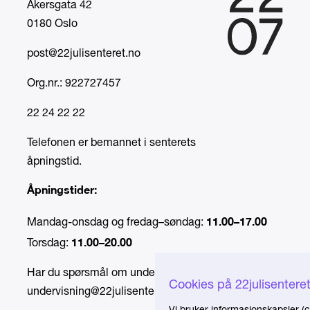
Akersgata 42
0180 Oslo
post@22julisenteret.no
Org.nr.: 922727457
22 24 22 22
Telefonen er bemannet i senterets
åpningstid.
Åpningstider:
11.00–17.00
Mandag-onsdag og fredag–søndag:
11.00–20.00
Torsdag:
Har du spørsmål om undervisning, send e-post til
Cookies på 22julisentere
undervisning@22julisenteret.no
.