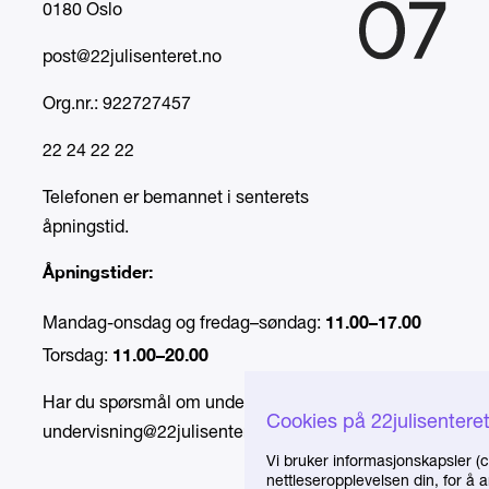
0180 Oslo
post@22julisenteret.no
Org.nr.: 922727457
22 24 22 22
Telefonen er bemannet i senterets
åpningstid.
Åpningstider:
11.00–17.00
Mandag-onsdag og fredag–søndag:
11.00–20.00
Torsdag:
Har du spørsmål om undervisning, send e-post til
Cookies på 22julisentere
undervisning@22julisenteret.no
.
Vi bruker informasjonskapsler (c
nettleseropplevelsen din, for å 