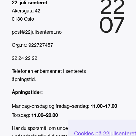
22. juli-senteret
Akersgata 42
0180 Oslo
post@22julisenteret.no
Org.nr.: 922727457
22 24 22 22
Telefonen er bemannet i senterets
åpningstid.
Åpningstider:
11.00–17.00
Mandag-onsdag og fredag–søndag:
11.00–20.00
Torsdag:
Har du spørsmål om undervisning, send e-post til
Cookies på 22julisentere