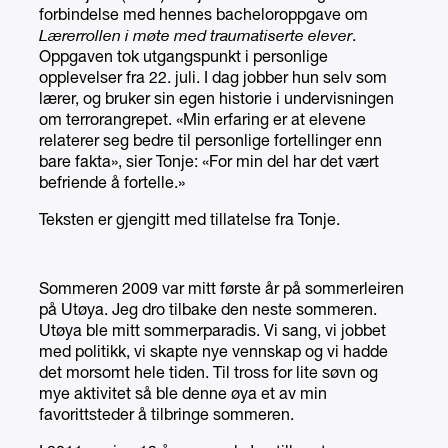
forbindelse med hennes bacheloroppgave om
Lærerrollen i møte med traumatiserte elever
.
Oppgaven tok utgangspunkt i personlige
opplevelser fra 22. juli. I dag jobber hun selv som
lærer, og bruker sin egen historie i undervisningen
om terrorangrepet. «Min erfaring er at elevene
relaterer seg bedre til personlige fortellinger enn
bare fakta», sier Tonje: «For min del har det vært
befriende å fortelle.»
Teksten er gjengitt med tillatelse fra Tonje.
Sommeren 2009 var mitt første år på sommerleiren
på Utøya. Jeg dro tilbake den neste sommeren.
Utøya ble mitt sommerparadis. Vi sang, vi jobbet
med politikk, vi skapte nye vennskap og vi hadde
det morsomt hele tiden. Til tross for lite søvn og
mye aktivitet så ble denne øya et av min
favorittsteder å tilbringe sommeren.