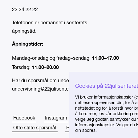
22 24 22 22
Telefonen er bemannet i senterets
åpningstid.
Åpningstider:
11.00–17.00
Mandag-onsdag og fredag–søndag:
11.00–20.00
Torsdag:
Har du spørsmål om undervisning, send e-post til
Cookies på 22julisentere
undervisning@22julisenteret.no
.
Vi bruker informasjonskapsler (c
nettleseropplevelsen din, for å 
nettstedet og for å forstå hvor 
å lære mer, les vår erklæring o
Facebook
Instagram
Om senteret
velge Jeg godtar, samtykker du t
informasjonskapsler. Velger du Ne
Ofte stilte spørsmål
Presse
din spores.