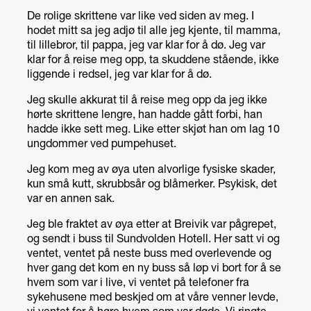
De rolige skrittene var like ved siden av meg. I
hodet mitt sa jeg adjø til alle jeg kjente, til mamma,
til lillebror, til pappa, jeg var klar for å dø. Jeg var
klar for å reise meg opp, ta skuddene stående, ikke
liggende i redsel, jeg var klar for å dø.
Jeg skulle akkurat til å reise meg opp da jeg ikke
hørte skrittene lengre, han hadde gått forbi, han
hadde ikke sett meg. Like etter skjøt han om lag 10
ungdommer ved pumpehuset.
Jeg kom meg av øya uten alvorlige fysiske skader,
kun små kutt, skrubbsår og blåmerker. Psykisk, det
var en annen sak.
Jeg ble fraktet av øya etter at Breivik var pågrepet,
og sendt i buss til Sundvolden Hotell. Her satt vi og
ventet, ventet på neste buss med overlevende og
hver gang det kom en ny buss så løp vi bort for å se
hvem som var i live, vi ventet på telefoner fra
sykehusene med beskjed om at våre venner levde,