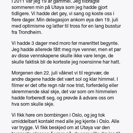
I 2011 var jeg 19 år gammel. Jeg tilbragte
sommeren min på Utøya som jeg hadde gjort
tidligere. Vi hadde det gøy, vi sang og koste oss i
flere dager. Min delegasjon ankom øya den 19. juli
med optimisme og latter til tross for en lang busstur
fra Trondheim.
Vi hadde 3 dager med moro før marerittet begynte.
Jeg hadde allerede fått meg nye venner, men et par
av disse vennskapene skulle ikke vare lenge, de
skulle faktisk bli de korteste jeg noensinne har hatt.
Morgenen den 22. juli våknet vi til regnvær, de
andre dagene hadde det vært sol og klar himmel. I
filmer er det ofte regn når noe trist, forferdelig eller
skremmende skal skje, det var som om himmelen
hadde forberedt seg, og prøvde å advare oss om
hva som skulle skje.
Vi fikk høre om bombingen i Oslo, og jeg tok
umiddelbart kontakt med alle jeg kjente i Oslo. Alle
var trygge. Vi fikk beskjed om at Utøya var den