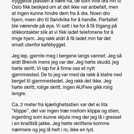
tryggeste plassen å være nå, de som ville dra inn til
Oslo fikk beskjed om at det ikke var anbefalt, men
at ingen kunne hindre dem fra å dra. Noen dro
hjem, noen dro til Sandvika for å handle. Flertallet
ble værende på øya. Vi satt i kø for å få tilgang på
stikkontakter slik at vi fikk ladet telefonene for å
ringe hjem. Jeg rakk aldri å få ladet min før det
smalt utenfor kafébygget.
Jeg løp, gjemte meg i bergene langs vannet. Jeg så
aldri Breivik mens jeg var der. Jeg hørte skudd, jeg
hørte skritt. Vi løp for å finne oss et nytt
gjemmested. De to jeg var med da rakk å klatre ned
berget til gjemmestedet. Jeg rakk det ikke. Jeg
hørte skritt, rolige skritt, ingen AUFere gikk rolig
lengre.
Ca. 2 meter fra kjærlighetsstien var det ei lita
”klippe”, det var ingen trær mellom klippa og stien,
ingenting som kunne skjule meg der jeg lå i gresset
i en knallblå jakke. Jeg hørte skrittene komme
nærmere og jeg lå helt i ro, ikke en lyd.