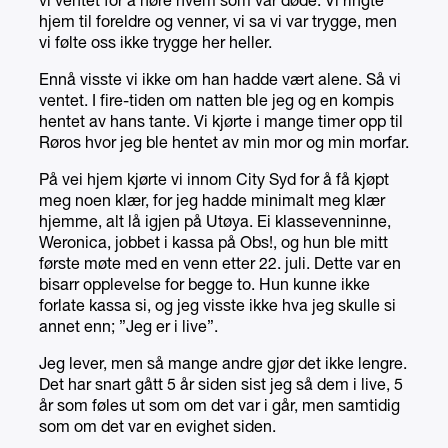
vi ventet for å høre hvem som var døde. Vi ringte
hjem til foreldre og venner, vi sa vi var trygge, men
vi følte oss ikke trygge her heller.
Ennå visste vi ikke om han hadde vært alene. Så vi
ventet. I fire-tiden om natten ble jeg og en kompis
hentet av hans tante. Vi kjørte i mange timer opp til
Røros hvor jeg ble hentet av min mor og min morfar.
På vei hjem kjørte vi innom City Syd for å få kjøpt
meg noen klær, for jeg hadde minimalt meg klær
hjemme, alt lå igjen på Utøya. Ei klassevenninne,
Weronica, jobbet i kassa på Obs!, og hun ble mitt
første møte med en venn etter 22. juli. Dette var en
bisarr opplevelse for begge to. Hun kunne ikke
forlate kassa si, og jeg visste ikke hva jeg skulle si
annet enn; ”Jeg er i live”.
Jeg lever, men så mange andre gjør det ikke lengre.
Det har snart gått 5 år siden sist jeg så dem i live, 5
år som føles ut som om det var i går, men samtidig
som om det var en evighet siden.