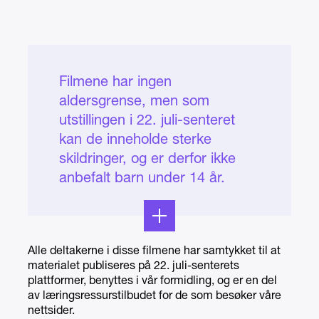
Filmene har ingen
aldersgrense, men som
utstillingen i 22. juli-senteret
kan de inneholde sterke
skildringer, og er derfor ikke
anbefalt barn under 14 år.
Dersom man som lærer eller
foresatt likevel ønsker å vise
dem for yngre aldersgrupper
Alle deltakerne i disse filmene har samtykket til at
anbefaler vi at den voksne selv
materialet publiseres på 22. juli-senterets
ser filmene på forhånd.
plattformer, benyttes i vår formidling, og er en del
av læringsressurstilbudet for de som besøker våre
nettsider.