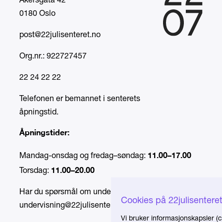
Akersgata 42
0180 Oslo
post@22julisenteret.no
Org.nr.: 922727457
22 24 22 22
Telefonen er bemannet i senterets
åpningstid.
Åpningstider:
11.00–17.00
Mandag-onsdag og fredag–søndag:
11.00–20.00
Torsdag:
Har du spørsmål om undervisning, send e-post til
Cookies på 22julisentere
undervisning@22julisenteret.no
.
Vi bruker informasjonskapsler (c