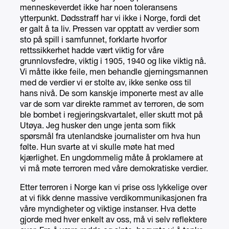
menneskeverdet ikke har noen toleransens
ytterpunkt. Dødsstraff har vi ikke i Norge, fordi det
er galt å ta liv. Pressen var opptatt av verdier som
sto på spill i samfunnet, forklarte hvorfor
rettssikkerhet hadde vært viktig for våre
grunnlovsfedre, viktig i 1905, 1940 og like viktig nå.
Vi måtte ikke feile, men behandle gjerningsmannen
med de verdier vi er stolte av, ikke senke oss til
hans nivå. De som kanskje imponerte mest av alle
var de som var direkte rammet av terroren, de som
ble bombet i regjeringskvartalet, eller skutt mot på
Utøya. Jeg husker den unge jenta som fikk
spørsmål fra utenlandske journalister om hva hun
følte. Hun svarte at vi skulle møte hat med
kjærlighet. En ungdommelig måte å proklamere at
vi må møte terroren med våre demokratiske verdier.
Etter terroren i Norge kan vi prise oss lykkelige over
at vi fikk denne massive verdikommunikasjonen fra
våre myndigheter og viktige instanser. Hva dette
gjorde med hver enkelt av oss, må vi selv reflektere