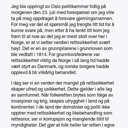
Jeg ble oppringt av Oslo politikammer tidlig på
morgenen den 23. juli med forespørsel om jeg ville
ta på meg oppdraget å forsvare gjerningsmannen.
For meg var det et spørsmål jeg trengte litt tid for å
kunne svare på, men etter å ha tenkt litt kom jeg
fram til at noe av det jeg er mest stolt over her i
Norge, er at vi setter verdien rettssikkerhet svært
høyt. Det er en av grunnpilarene i grunnloven som
ble vedtatt i 1814. For grunnlovsfedrene var
rettssikkerhet viktig da Norge i så lang tid hadde
vært styrt av Danmark, og norske borgere hadde
opplevd å bli vilkårlig behandlet.
I dag ser vi en verden der mangel på rettssikkerhet
skaper ufred og usikkerhet. Dette gjelder i alle lag
av samfunnet. Når folkeretten brytes som følge av
invasjoner og krig, skapes utrygghet i land og på
kontinenter. I de land der domstoler og politi ikke
opptrer med rettssikkerhet og likebehandling som
rettesnor, ser vi korrupsjon og manglende tillit til
myndigheter. Det gjør at folk heller tar retten i egne