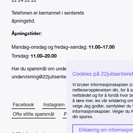
22 24 22 22
Telefonen er bemannet i senterets
åpningstid.
Åpningstider:
11.00–17.00
Mandag-onsdag og fredag–søndag:
11.00–20.00
Torsdag:
Har du spørsmål om undervisning, send e-post til
Cookies på 22julisentere
undervisning@22julisenteret.no
.
Vi bruker informasjonskapsler (c
nettleseropplevelsen din, for å 
nettstedet og for å forstå hvor 
å lære mer, les vår erklæring o
Facebook
Instagram
Om senteret
velge Jeg godtar, samtykker du t
informasjonskapsler. Velger du Ne
Ofte stilte spørsmål
Presse
din spores.
Erklæring om informasjo