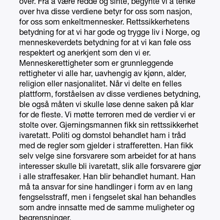
over. Fra å være redde og sinte, begynte vi å tenke
over hva disse verdiene betyr for oss som nasjon,
for oss som enkeltmennesker. Rettssikkerhetens
betydning for at vi har gode og trygge liv i Norge, og
menneskeverdets betydning for at vi kan føle oss
respektert og anerkjent som den vi er.
Menneskerettigheter som er grunnleggende
rettigheter vi alle har, uavhengig av kjønn, alder,
religion eller nasjonalitet. Når vi delte en felles
plattform, forståelsen av disse verdienes betydning,
ble også måten vi skulle løse denne saken på klar
for de fleste. Vi møtte terroren med de verdier vi er
stolte over. Gjerningsmannen fikk sin rettssikkerhet
ivaretatt. Politi og domstol behandlet ham i tråd
med de regler som gjelder i strafferetten. Han fikk
selv velge sine forsvarere som arbeidet for at hans
interesser skulle bli ivaretatt, slik alle forsvarere gjør
i alle straffesaker. Han blir behandlet humant. Han
må ta ansvar for sine handlinger i form av en lang
fengselsstraff, men i fengselet skal han behandles
som andre innsatte med de samme muligheter og
begrensninger.