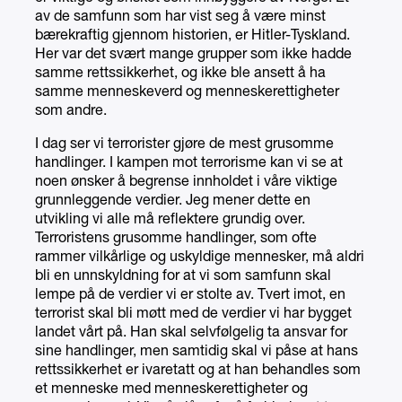
av de samfunn som har vist seg å være minst
bærekraftig gjennom historien, er Hitler-Tyskland.
Her var det svært mange grupper som ikke hadde
samme rettssikkerhet, og ikke ble ansett å ha
samme menneskeverd og menneskerettigheter
som andre.
I dag ser vi terrorister gjøre de mest grusomme
handlinger. I kampen mot terrorisme kan vi se at
noen ønsker å begrense innholdet i våre viktige
grunnleggende verdier. Jeg mener dette en
utvikling vi alle må reflektere grundig over.
Terroristens grusomme handlinger, som ofte
rammer vilkårlige og uskyldige mennesker, må aldri
bli en unnskyldning for at vi som samfunn skal
lempe på de verdier vi er stolte av. Tvert imot, en
terrorist skal bli møtt med de verdier vi har bygget
landet vårt på. Han skal selvfølgelig ta ansvar for
sine handlinger, men samtidig skal vi påse at hans
rettssikkerhet er ivaretatt og at han behandles som
et menneske med menneskerettigheter og