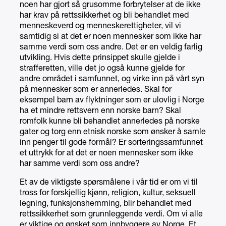
noen har gjort så grusomme forbrytelser at de ikke
har krav på rettssikkerhet og bli behandlet med
menneskeverd og menneskerettigheter, vil vi
samtidig si at det er noen mennesker som ikke har
samme verdi som oss andre. Det er en veldig farlig
utvikling. Hvis dette prinsippet skulle gjelde i
strafferetten, ville det jo også kunne gjelde for
andre området i samfunnet, og virke inn på vårt syn
på mennesker som er annerledes. Skal for
eksempel barn av flyktninger som er ulovlig i Norge
ha et mindre rettsvern enn norske barn? Skal
romfolk kunne bli behandlet annerledes på norske
gater og torg enn etnisk norske som ønsker å samle
inn penger til gode formål? Er sorteringssamfunnet
et uttrykk for at det er noen mennesker som ikke
har samme verdi som oss andre?
Et av de viktigste spørsmålene i vår tid er om vi til
tross for forskjellig kjønn, religion, kultur, seksuell
legning, funksjonshemming, blir behandlet med
rettssikkerhet som grunnleggende verdi. Om vi alle
er viktige og ønsket som innbyggere av Norge. Et