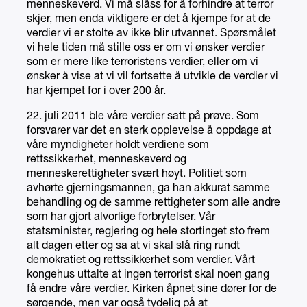
menneskeverd. Vi må slåss for å forhindre at terror
skjer, men enda viktigere er det å kjempe for at de
verdier vi er stolte av ikke blir utvannet. Spørsmålet
vi hele tiden må stille oss er om vi ønsker verdier
som er mere like terroristens verdier, eller om vi
ønsker å vise at vi vil fortsette å utvikle de verdier vi
har kjempet for i over 200 år.
22. juli 2011 ble våre verdier satt på prøve. Som
forsvarer var det en sterk opplevelse å oppdage at
våre myndigheter holdt verdiene som
rettssikkerhet, menneskeverd og
menneskerettigheter svært høyt. Politiet som
avhørte gjerningsmannen, ga han akkurat samme
behandling og de samme rettigheter som alle andre
som har gjort alvorlige forbrytelser. Vår
statsminister, regjering og hele stortinget sto frem
alt dagen etter og sa at vi skal slå ring rundt
demokratiet og rettssikkerhet som verdier. Vårt
kongehus uttalte at ingen terrorist skal noen gang
få endre våre verdier. Kirken åpnet sine dører for de
sørgende, men var også tydelig på at